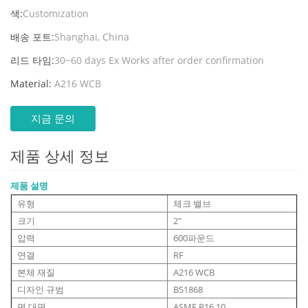
색:
Customization
배송 포트:
Shanghai, China
리드 타임:
30~60 days Ex Works after order confirmation
Material:
A216 WCB
지금 문의
제품 상세 정보
제품 설명
유형
체크 밸브
크기
2"
압력
600파운드
연결
RF
본체 재질
A216 WCB
디자인 규범
BS1868
면 대면
ASME B16.10