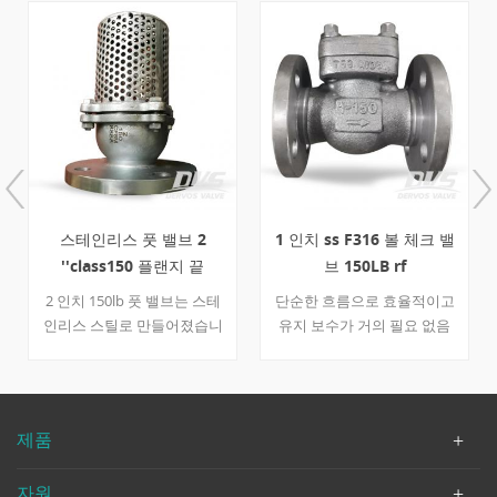
스테인리스 풋 밸브 2
1 인치 ss F316 볼 체크 밸
''class150 플랜지 끝
브 150LB rf
2 인치 150lb 풋 밸브는 스테
단순한 흐름으로 효율적이고
인리스 스틸로 만들어졌습니
유지 보수가 거의 필요 없음
다.
디자인, thestainless 스틸 볼
체크 밸브 일반적으로 수중
폐수 리프트 스테이션에서 지
정되고 사용됩니다.
제품
자원