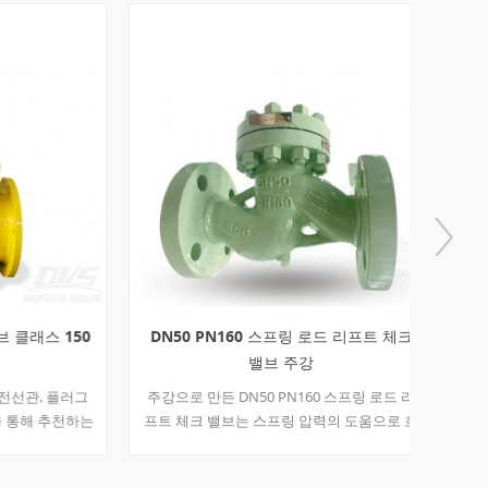
래스 150
DN50 PN160 스프링 로드 리프트 체크
4'' 
밸브 주강
관, 플러그
주강으로 만든 DN50 PN160 스프링 로드 리
논슬램형
해 추천하는
프트 체크 밸브는 스프링 압력의 도움으로 흐
밸브, IN
체크 밸브,
름 및 차압에 의해 구동됩니다. 그리고 작동하
이 밸브
기도 가능합
기 위해 사람의 개입이 필요하지 않으며 사용