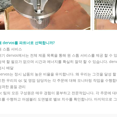
왜 dervos를 파트너로 선택합니까?
원 스톱 서비스
여기 dervos에서는 전체 제품 목록을 통해 원 스톱 서비스를 제공 할 수 
검색 할 필요가 없으며 시간과 에너지를 확실히 절약 할 수 있습니다. de
정시 배달
dervos는 정시 납품의 높은 비율을 유지합니다. 왜 우리는 그것을 달성 
또한 우리의 qc 및 영업 담당자는 각 주문에 대해 모니터링 작업을 수행합
 Gate Valve: Design Features,
엄격한 품질 관리
Materials, and RFQ
8-07
qc 팀의 모든 구성원은 매우 경험이 풍부하고 전문적입니다. 각 주문에 대
 gate valve is a heavy-duty steel gate
 for full-open or full-closed isolation
트를 수행하고 어셈블리 도면별로 밸브 치수를 확인합니다. 마지막으로 그
um, natural gas, petrochemical,
and power applications. A good RFQ
ine size, pressure class, material,