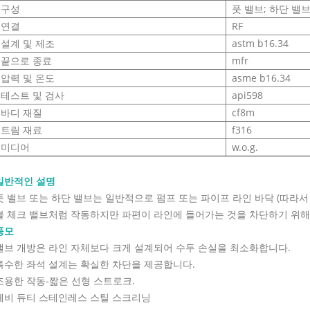
구성
풋 밸브; 하단 밸브;
연결
RF
설계 및 제조
astm b16.34
끝으로 종료
mfr
압력 및 온도
asme b16.34
테스트 및 검사
api598
바디 재질
cf8m
트림 재료
f316
미디어
w.o.g.
일반적인 설명
풋 밸브 또는 하단 밸브는 일반적으로 펌프 또는 파이프 라인 바닥 (따라서
볼 체크 밸브처럼 작동하지만 파편이 라인에 들어가는 것을 차단하기 위해
풍모
밸브 개방은 라인 자체보다 크게 설계되어 수두 손실을 최소화합니다.
특수한 좌석 설계는 확실한 차단을 제공합니다.
조용한 작동-짧은 선형 스트로크.
헤비 듀티 스테인레스 스틸 스크리닝