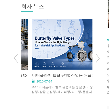
회사 뉴스
e: When to
버터플라이 밸브 유형: 산업용 애플리케
API 600
 the Right
이션에 적합한 설계를 선택하는 방법
2026-07-24
2026-0
ed for
주요 버터플라이 밸브 유형에는 동심형, 이중 편
An API 600
rvice in
심형, 삼중 편심형, 웨이퍼형, 러그형, 플랜지형,
valve used
, power, and
소프트 시트형, 금속 시트형, 수동식, 공압식 및 전
in petrole
ght design,
동식 버터플라이 밸브가 포함됩니다. 적절한 선택
refinery, 
rial, bonnet
은 압력, 온도, 유체, 누설 요구 사항, 설치 공간 및
should def