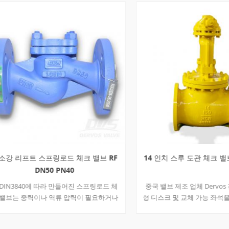
-temperature service ASTM A351 CF8
inless steel or corrosive service
inless steel Corrosion or chloride-
 service Trim selection is equally
. The stem, wedge, seat, and
g should be compatible with
re, media, and leakage
ts. For refinery, steam, or
cal service, buyers often need to
 number, seat hardfacing, graphite
asket type, and bolting grade. API
 602 API 600 and API 602 are often
 but they are not the same. API 600
steel gate valves, typically used for
 heavier-duty process applications.
리프트 스프링로드 체크 밸브 RF
14 인치 스루 도관 체크 밸브 클
plies to compact forged gate, globe,
DN50 PN40
alves, usually in smaller sizes...
3840에 따라 만들어진 스프링로드 체
중국 밸브 제조 업체 Dervos 전선
는 중력이나 역류 압력이 필요하거나
형 디스크 및 교체 가능 좌석을 통
.본체 소재 1.0619 밸브가 훌륭한
체크 밸브. 기대 이 14 인치 150lb 
일하고 봄은 광범위한 온도를 수용 할
다른 유형의 다른 유형의 밸브, 크