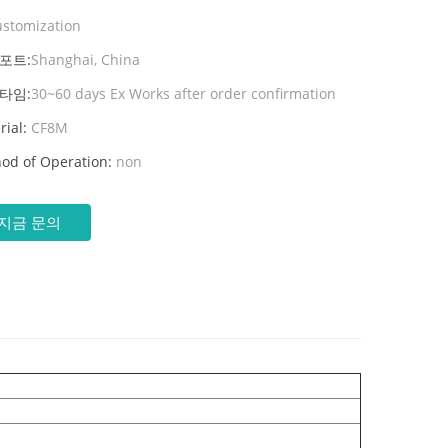
ustomization
포트:
Shanghai, China
타임:
30~60 days Ex Works after order confirmation
rial:
CF8M
od of Operation:
non
지금 문의