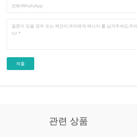
S&Y design ● Rising stem ● Flexible
olid wedge ● Metallic seating
 Renewable or welded-in seat rings,
on design ● Flanged, RTJ, or butt-
 ● Handwheel, gearbox, or actuator
 A rising stem helps operators see
e valve is open or closed. OS&Y
ion also keeps stem threads outside
ure boundary, which can support
pection and maintenance. For high-
e or high-pressure service, the
t, gasket, packing, and bolting
must be checked carefully. A valve
he general standard but still be
 if the material or trim is wrong for
. Common Materials for API 600
es Material selection should match
ss medium, operating temperature,
 risk, and pressure class. Common
bonnet materials include: Material
관련 상품
se ASTM A216 WCB General carbon
vice ASTM A217 WC6 / WC9 High-
re alloy steel service ASTM A352 LCB