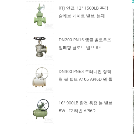
RTJ 연결, 12" 1500LB 주강
슬래브 게이트 밸브, 본체
WCB, 기어박스 작동
DN200 PN16 앵글 벨로우즈
밀폐형 글로브 밸브 RF
1.4408
DN300 PN63 트러니언 장착
형 볼 밸브 A105 API6D 웜 휠
16" 900LB 완전 용접 볼 밸브
BW LF2 터빈 API6D