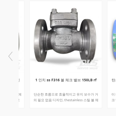
g material
/ LCC Low
 actuator if
/ CF8M Sta
t-specified
Duplex sta
ng, pressure
containing
stallation.
important
ction Bonnet
hardfacin
perature, and
temperatu
t designs are
requiremen
elded bonnet
petrochemi
paths but are
check trim
ressure seal
packing, g
igher-
600 vs API
he design and
compared,
tion is
applies to 
nds are
larger and
브 1 인
1 인치 ss F316 볼 체크 밸브 150LB rf
탄소강 
lves.
API 602 ap
and check v
I 602에
단순한 흐름으로 효율적이고 유지 보수가 거
이 DIN
칭 크기로
의 필요 없음 디자인, thestainless 스틸 볼 체
크 밸브
 밸브라고
크 밸브 일반적으로 수중 폐수 리프트 스테이
작동합니다
 판막 크
션에서 지정되고 사용됩니다.
열에서 