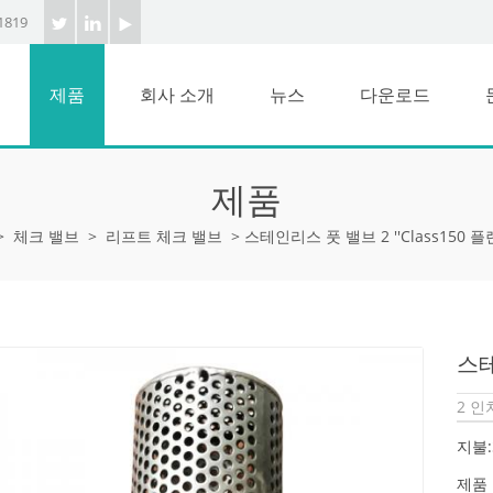
1819
제품
회사 소개
뉴스
다운로드
제품
>
체크 밸브
>
리프트 체크 밸브
>
스테인리스 풋 밸브 2 ''class150 
스테
2 인
지불:
제품