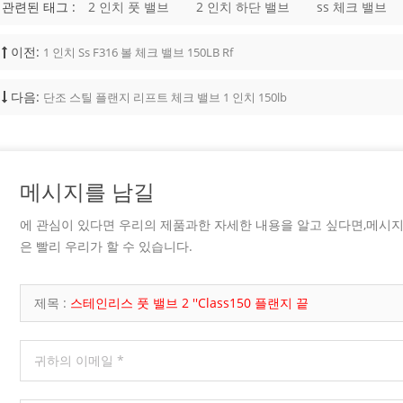
관련된 태그 :
2 인치 풋 밸브
2 인치 하단 밸브
ss 체크 밸브
 connection, operation method,
and documentation requirements.
n API 600 Gate Valve? An API 600
이전:
1 인치 Ss F316 볼 체크 밸브 150LB Rf
 is a steel gate valve designed for
industrial service. It is commonly
다음:
단조 스틸 플랜지 리프트 체크 밸브 1 인치 150lb
 the valve must provide reliable
under pressure, temperature, and
nditions that require a more robust
on than light-duty valves. API 600 is
o steel gate valves. It is commonly
메시지를 남길
d with bolted bonnet construction,
rew and yoke design, rising stem
에 관심이 있다면 우리의 제품과한 자세한 내용을 알고 싶다면,메시
 metallic seating surfaces, and
 butt-weld ends. The key point for
은 빨리 우리가 할 수 있습니다.
simple: API 600 gate valves are
or isolation, not throttling. They
mally be operated either fully open
제목 :
스테인리스 풋 밸브 2 ''class150 플랜지 끝
closed. Key Design Features The
an API 600 gate valve focuses on
ealing, and service reliability.
sign features include: ● Bolted
nstruction ● Outside screw and