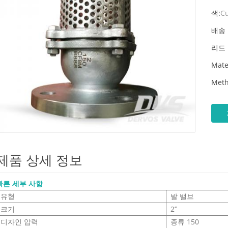
색:
C
배송 
리드 
Mate
Meth
제품 상세 정보
빠른 세부 사항
유형
발 밸브
크기
2’’
디자인 압력
종류 150