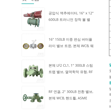
공압식 액추에이터, 16" x 12"
600LB 트러니언 장착 볼 밸
브, 본체 A105, API6D
16" 150LB 이중 편심 버터플
라이 밸브 트윈, 본체 WCB, 웨
이퍼, API609, 터빈
본체 LF2 CL1, 1'' 300LB 스팀
트랩 밸브, 열역학적 유형, RF
연결, GB/T22654
RF 연결, 2" 300LB 전환 밸브,
본체 WCB, 핸드휠, ASME
B16.34