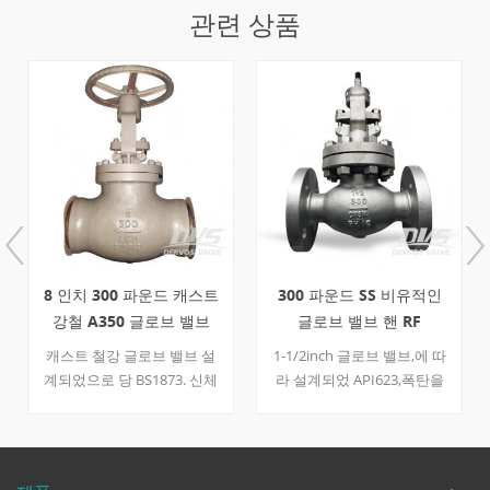
관련 상품
8 인치 300 파운드 캐스트
300 파운드 SS 비유적인
강철 A350 글로브 밸브
글로브 밸브 핸 RF
BS1873BW
캐스트 철강 글로브 밸브 설
1-1/2inch 글로브 밸브,에 따
계되었으로 당 BS1873. 신체
라 설계되었 API623,폭탄을
보닛,외부 나사 및 요크,핸
가지고 있 모 몸 포물선 플러
들,8 인치 밸브,밸브에 적합한
그의 최적화의 원활한 흐름
일반적인 작동 상태입니다.
다. 이 밸브는 스테인리스로
만들고 있는 수동 핸들과 운