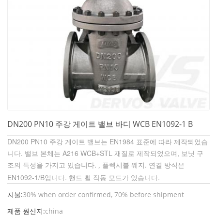
DN200 PN10 주강 게이트 밸브 바디 WCB EN1092-1 B
DN200 PN10 주강 게이트 밸브는 EN1984 표준에 따라 제작되었습
니다. 밸브 본체는 A216 WCB+STL 재질로 제작되었으며, 보닛 구
조의 특성을 가지고 있습니다.
플렉시블 웨지. 연결 방식은
,
EN1092-1/B입니다. 핸드 휠 작동 모드가 있습니다.
지불:
30% when order confirmed, 70% before shipment
제품 원산지:
china