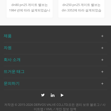
dn80 pn25 게이트 밸브는
dn250 pn25 게이트 밸브는
1984 년에 따라 설계되었습니
din 3352에 따라 설계되었습
다. 볼트 형 보닛, 외부 요크 및
니다. 볼트로 고정 된 보닛, 외
핸드 휠과 같은 밸브의 공통
부 요크 및 핸드 휠과 같은 밸
부품으로 본체는 1.0619와
브의 공통 부분이있는 몸체는
13cr로 구성됩니다. 신체, 보
wcb 및 stl로 만들어집니다.
제품
닛, 시트 및 기타 부품을 포함
밸브 본체, 보닛, 시트 및 기타
한 기타 부품은 추적 가능하
부품을 추적 할 수 있습니다.
자원
도록 약속됩니다. 빠른 세부
사항 유형 게이트 밸브 공칭
회사 소개
직경 dn80 공칭 압력 pn25 구
성 b.b; OS & Y; 연결 rf 조작
핸드 휠 디자인 및 제조 1984
뜨거운 태그
년 끝으로 종료 식사 3202 플
랜지 끝 치수 ko 1092-1 테스
문의하기
트 & amp; 검사 ko 12266-1
온도 범위 -29 ℃ ~ + 425 ℃ 바
디 재료 1.0619 + stl 쐐기 재
료 1.0619 + 13cr 미디어
저작권 © 2015-2026 DERVOS VALVE CO.,LTD.모든 권리 보유
블로그
/
사
w.o.g. 회사 소개 10 년 이상
이트맵
/
XML
/
개인 정보 정책