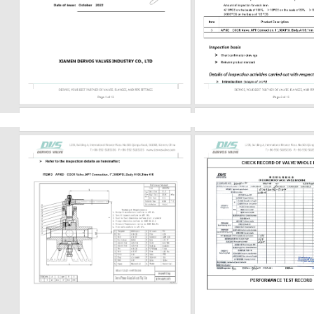
e, seat, and hardfacing material
 Handwheel, gearbox, or actuator if
esting API 598 or project-specified
ese details affect sealing, pressure
, maintainability, and installation.
d End Connection Selection Bonnet
ld match pressure, temperature, and
ce needs. Bolted bonnet designs are
d easier to service. Welded bonnet
duce potential leakage paths but are
nient to disassemble. Pressure seal
ay be considered for higher-
service, depending on the design and
equirement. End connection is
mportant. Socket weld ends are
r small-bore forged valves.
ends may be...