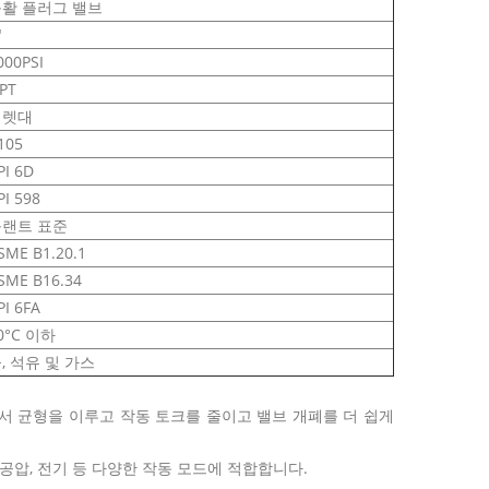
활 플러그 밸브
"
000PSI
PT
지렛대
105
PI 6D
PI 598
랜트 표준
SME B1.20.1
SME B16.34
PI 6FA
0°C 이하
, 석유 및 가스
에서 균형을 이루고 작동 토크를 줄이고 밸브 개폐를 더 쉽게
 공압, 전기 등 다양한 작동 모드에 적합합니다.