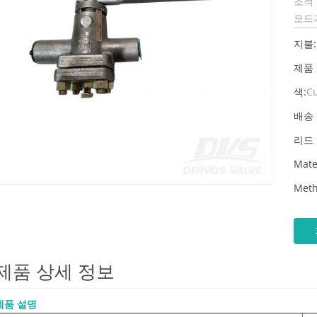
조적
모드
지불:
제품
색:
C
배송 
리드 
Mate
Meth
제품 상세 정보
제품 설명