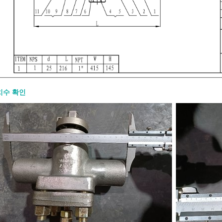
치수 확인
 Forged Gate Valve: When to
and How to Specify the Right
7-31
 forged gate valve is used for
Design
mall-bore gate valve service in
 natural gas, chemical, power, and
piping. To specify the right design,
ze, pressure class, material, bonnet