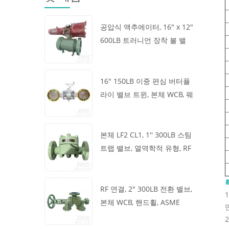
공압식 액추에이터, 16" x 12"
600LB 트러니언 장착 볼 밸
브, 본체 A105, API6D
16" 150LB 이중 편심 버터플
라이 밸브 트윈, 본체 WCB, 웨
이퍼, API609, 터빈
본체 LF2 CL1, 1'' 300LB 스팀
트랩 밸브, 열역학적 유형, RF
연결, GB/T22654
RF 연결, 2" 300LB 전환 밸브,
본체 WCB, 핸드휠, ASME
B16.34