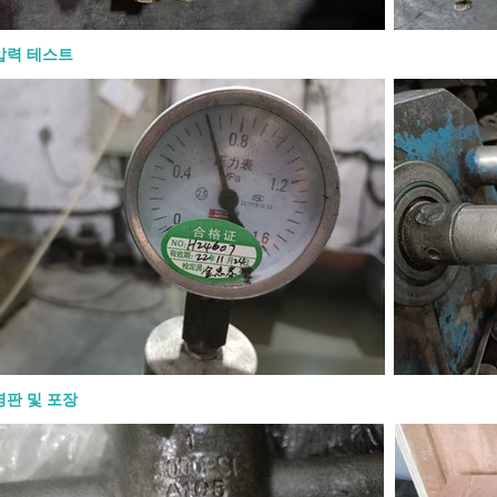
connection, port type, trim, seat,
andard, and service conditions.
압력 테스트
n API 602 Forged Gate Valve? An API
 gate valve is a compact steel gate
ufactured to API 602 requirements.
vers gate, globe, and check valves
DN 100 / NPS 4 and smaller in
 and natural gas industry
s. Unlike large cast steel gate valves,
e valves are usually selected for
iping systems where pressure,
e, vibration, or compact installation
Forged construction provides a dense
tructure, which is useful for high-
nd critical service. In simple terms,
often the better fit when the line is
 the service is demanding. When
u Use an API 602 Forged Gate Valve?
명판 및 포장
I 602 forged gate valve when the
 requires reliable isolation in a
iping system. It is commonly used in
, chemical plants, power plants, oil