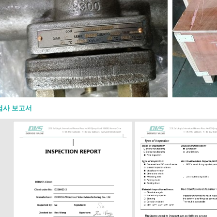
ilities, steam lines, vents, drains,
y systems. Typical use cases include:
re high-pressure lines ● Steam and
 service ● Process isolation ● Skid-
ystems ● Drain and vent
s ● Instrument and auxiliary piping
, and petrochemical service For
e sizes or heavy-duty cast steel
ons, API 600 may be more
e. API 602 and API 600 should not
d as interchangeable standards. Key
ices to Specify Do not specify an
검사 보고서
rged gate valve only by size and
class. The purchase requirement
ine the full valve design. Important
ude: Item What to Confirm Size DN /
and bore requirement Pressure class
 1500, 2500, or project requirement
105, F304, F316, F11, F22, LF2, or
de Bonnet type Bolted bonnet,
nnet, or pressure seal End
 Socket weld, threaded, butt weld,
 Port Full port or regular port Trim