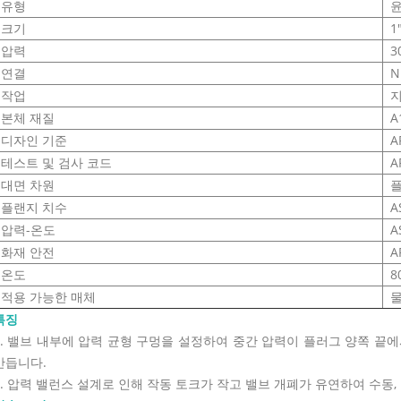
유형
윤
크기
1
압력
3
연결
N
작업
본체 재질
A
디자인 기준
A
테스트 및 검사 코드
A
대면 차원
플
플랜지 치수
A
압력-온도
A
화재 안전
A
온도
8
적용 가능한 매체
물
특징
1. 밸브 내부에 압력 균형 구멍을 설정하여 중간 압력이 플러그 양쪽 끝
만듭니다.
2. 압력 밸런스 설계로 인해 작동 토크가 작고 밸브 개폐가 유연하여 수동,