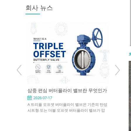
회사 뉴스
용 애플리케
삼중 편심 버터플라이 밸브란 무엇인가
API 602
택하는 방법
Use It 
2026-07-17
2026-0
형, 이중 편
A 트리플 오프셋 버터플라이 밸브은 기존의 탄성
An API 602
, 플랜지형,
시트형 또는 더블 오프셋 버터플라이 밸브가 압
compact, s
, 공압식 및 전
력, 온도 또는 누설 요구사항을 충족하지 못하는
petroleum,
. 적절한 선택
응용 분야를 위해 설계된 고성능 차단 밸브입니
industrial 
, 설치 공간 및
다. 3중 오프셋 밀봉 설계를 사용하여 작동 중 디
confirm si