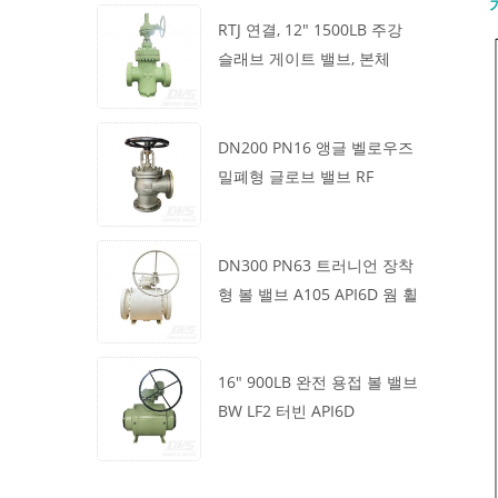
RTJ 연결, 12" 1500LB 주강
슬래브 게이트 밸브, 본체
WCB, 기어박스 작동
DN200 PN16 앵글 벨로우즈
밀폐형 글로브 밸브 RF
1.4408
DN300 PN63 트러니언 장착
형 볼 밸브 A105 API6D 웜 휠
16" 900LB 완전 용접 볼 밸브
BW LF2 터빈 API6D