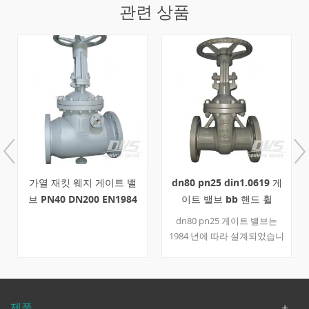
관련 상품
이트 밸
dn80 pn25 din1.0619 게
wcb 게이트 밸브 pn2
EN1984
이트 밸브 bb 핸드 휠
dn250 볼트 보닛 rf
dn80 pn25 게이트 밸브는
dn250 pn25 게이트 밸
1984 년에 따라 설계되었습니
din 3352에 따라 설계되
다. 볼트 형 보닛, 외부 요크 및
니다. 볼트로 고정 된 보닛,
핸드 휠과 같은 밸브의 공통
부 요크 및 핸드 휠과 같은
부품으로 본체는 1.0619와
브의 공통 부분이있는 몸
13cr로 구성됩니다. 신체, 보
wcb 및 stl로 만들어집니
제품